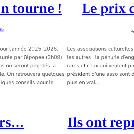
n tourne !
Le prix 
25
Po
our l’année 2025-2026.
Les associations culturell
aurée par l’épopée (3h09)
les autres : la pénurie d’e
s où seront projetés la
rares et ceux qui veulent p
le. On retrouvera quelques
président d’une asso sont de 
lques conseils pour le
plus en vrai…
irs…
Ils ont re