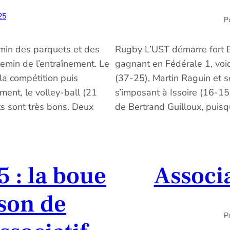
25
Po
min des parquets et des
Rugby L’UST démarre fort E
hemin de l’entraînement. Le
gagnant en Fédérale 1, voi
 la compétition puis
(37-25), Martin Raguin et s
ment, le volley-ball (21
s’imposant à Issoire (16-1
ts sont très bons. Deux
de Bertrand Guilloux, puisq
5 : la boue
Associa
ison de
Po