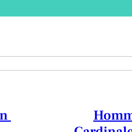
on
Homma
Cardinale