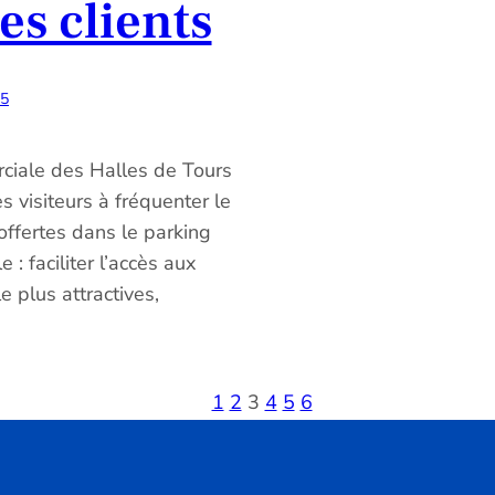
es clients
25
rciale des Halles de Tours
s visiteurs à fréquenter le
offertes dans le parking
 : faciliter l’accès aux
 plus attractives,
1
2
3
4
5
6