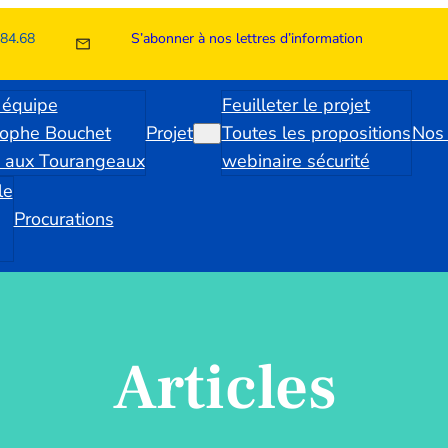
.84.68
S’abonner à nos lettres d’information
 équipe
Feuilleter le projet
tophe Bouchet
Projet
Toutes les propositions
Nos 
e aux Tourangeaux
webinaire sécurité
le
Procurations
Articles