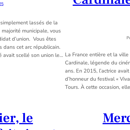
25
t simplement lassés de la
 majorité municipale, vous
Po
didat d’union. Vous êtes
 dans cet arc républicain.
La France entière et la vill
 avait scellé son union le…
Cardinale, légende du cinéma
ans. En 2015, l’actrice avai
d’honneur du festival « Viv
Tours. À cette occasion, ell
er, le
Merc