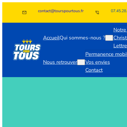
Aller
contact@tourspourtous.fr
07.45.28
au
contenu
Notre
Accueil
Qui sommes-nous ?
Chris
Lettr
Permanence mobi
Nous retrouver
Vos envies
Contact