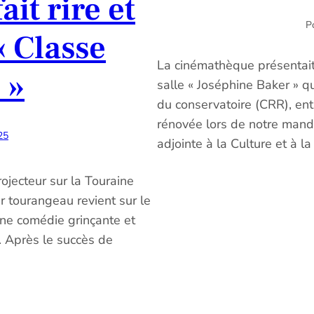
it rire et
Po
« Classe
La cinémathèque présenta
 »
salle « Joséphine Baker » qui
du conservatoire (CRR), ent
rénovée lors de notre manda
25
adjointe à la Culture et à 
ojecteur sur la Touraine
r tourangeau revient sur le
ne comédie grinçante et
. Après le succès de