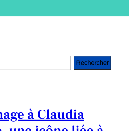
Rechercher
ge à Claudia
, une icône liée à