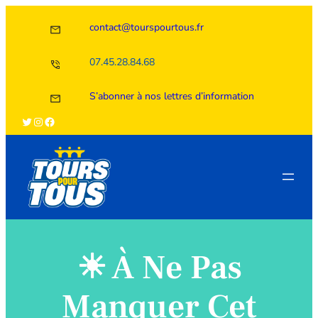
Aller
contact@tourspourtous.fr
au
contenu
07.45.28.84.68
S’abonner à nos lettres d’information
Twitter
Instagram
Facebook
☀ À Ne Pas
Manquer Cet