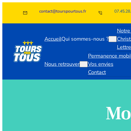
Aller
contact@tourspourtous.fr
07.45.28
au
contenu
Notre
Accueil
Qui sommes-nous ?
Chris
Lettr
Permanence mobi
Nous retrouver
Vos envies
Contact
Mo