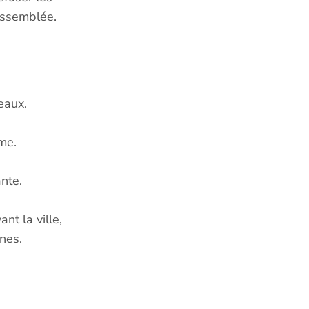
assemblée.
eaux.
sme.
ante.
nt la ville,
anes.