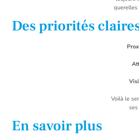
querelles
Des priorités claire
Prox
At
Vis
Voilà le s
ses 
En savoir plus