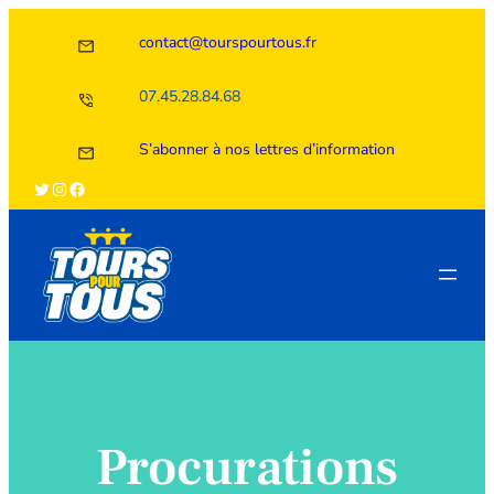
Aller
contact@tourspourtous.fr
au
contenu
07.45.28.84.68
S’abonner à nos lettres d’information
Twitter
Instagram
Facebook
Procurations