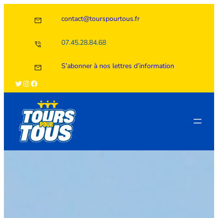
Aller
contact@tourspourtous.fr
au
contenu
07.45.28.84.68
S’abonner à nos lettres d’information
Twitter
Instagram
Facebook