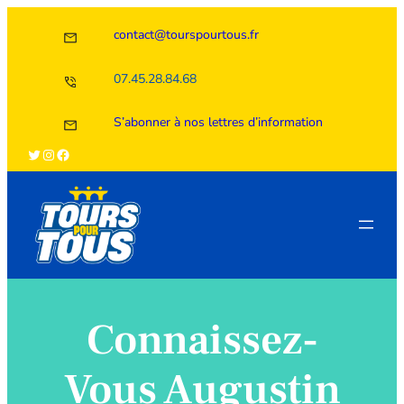
Aller
contact@tourspourtous.fr
au
contenu
07.45.28.84.68
S’abonner à nos lettres d’information
Twitter
Instagram
Facebook
Connaissez-
Vous Augustin