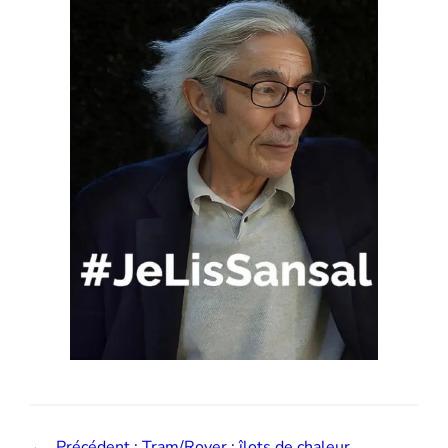
←
Précédent :
Tram/Royer : îlots de chaleur