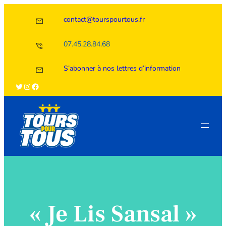
Aller
contact@tourspourtous.fr
au
contenu
07.45.28.84.68
S’abonner à nos lettres d’information
Twitter
Instagram
Facebook
« Je Lis Sansal »