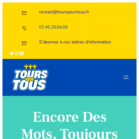
Aller
contact@tourspourtous.fr
au
contenu
07.45.28.84.68
S’abonner à nos lettres d’information
Twitter
Instagram
Facebook
Encore Des
Mots, Toujours