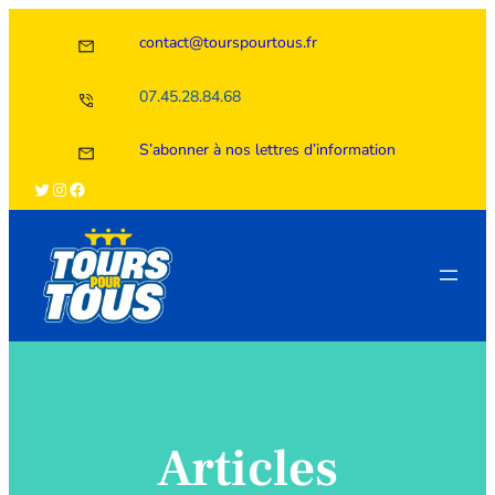
Aller
contact@tourspourtous.fr
au
contenu
07.45.28.84.68
S’abonner à nos lettres d’information
Twitter
Instagram
Facebook
Articles